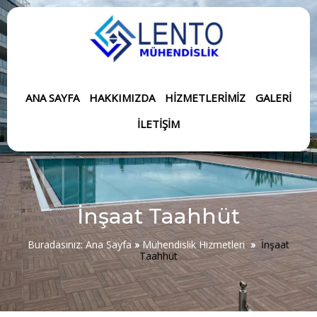
ANA SAYFA
HAKKIMIZDA
HIZMETLERIMIZ
GALERI
İLETIŞIM
İnşaat Taahhüt
Buradasınız:
Ana Sayfa
»
Mühendislik Hizmetleri
»
İnşaat
Taahhüt