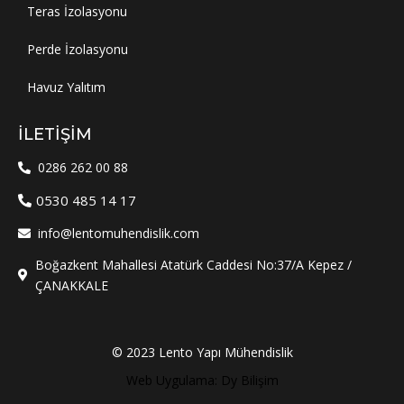
Teras İzolasyonu
Perde İzolasyonu
Havuz Yalıtım
İLETIŞIM
0286 262 00 88
0530 485 14 17
info@lentomuhendislik.com
Boğazkent Mahallesi Atatürk Caddesi No:37/A Kepez /
ÇANAKKALE
© 2023 Lento Yapı Mühendislik
Web Uygulama: Dy Bilişim