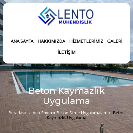
ANA SAYFA
HAKKIMIZDA
HIZMETLERIMIZ
GALERI
İLETIŞIM
Beton Kaymazlık
Uygulama
Buradasınız:
Ana Sayfa
»
Beton Silme Uygulamaları
»
Beton
Kaymazlık Uygulama