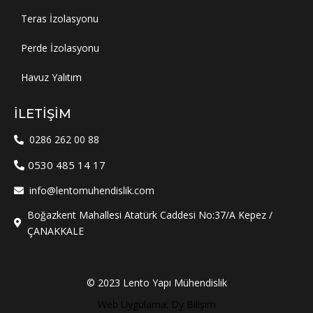
Teras İzolasyonu
Perde İzolasyonu
Havuz Yalıtım
İLETIŞIM
0286 262 00 88
0530 485 14 17
info@lentomuhendislik.com
Boğazkent Mahallesi Atatürk Caddesi No:37/A Kepez /
ÇANAKKALE
© 2023 Lento Yapı Mühendislik
Web Uygulama: Dy Bilişim