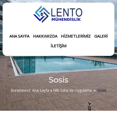
ANA SAYFA
HAKKIMIZDA
HIZMETLERIMIZ
GALERI
İLETIŞIM
Sosis
Buradasınız:
Ana Sayfa
»
Hilti Satış Ve Uygulama
»
Sosis