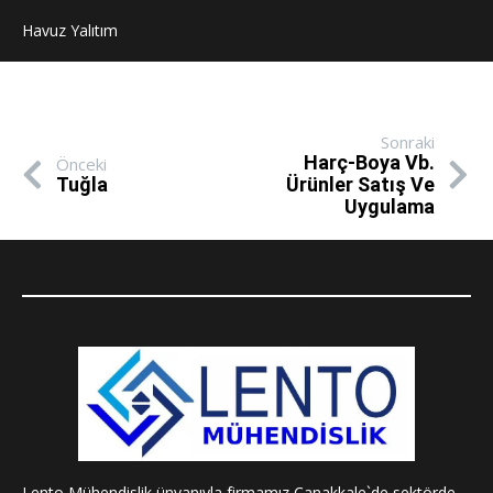
Havuz Yalıtım
Sonraki
Harç-Boya Vb.
Önceki
Tuğla
Ürünler Satış Ve
Uygulama
Lento Mühendislik ünvanıyla firmamız Çanakkale`de sektörde